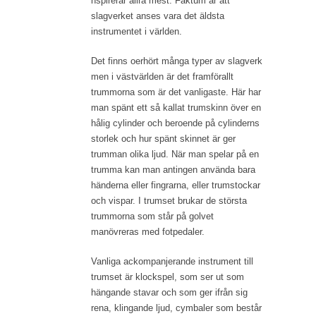
nspirerar allra mest. Faktum är att
slagverket anses vara det äldsta
instrumentet i världen.
Det finns oerhört många typer av slagverk
men i västvärlden är det framförallt
trummorna som är det vanligaste. Här har
man spänt ett så kallat trumskinn över en
hålig cylinder och beroende på cylinderns
storlek och hur spänt skinnet är ger
trumman olika ljud. När man spelar på en
trumma kan man antingen använda bara
händerna eller fingrarna, eller trumstockar
och vispar. I trumset brukar de största
trummorna som står på golvet
manövreras med fotpedaler.
Vanliga ackompanjerande instrument till
trumset är klockspel, som ser ut som
hängande stavar och som ger ifrån sig
rena, klingande ljud, cymbaler som består