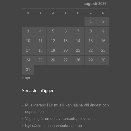
augusti 2026
M
T
O
T
F
L
S
1
2
3
4
5
6
7
8
9
10
11
12
13
14
15
16
17
18
19
20
21
22
23
24
25
26
27
28
29
30
31
« apr
Senaste inläggen
Musikterapi: Hur musik kan hjälpa vid ångest och
depression
Vejpning är en del av konsertupplevelsen
Byt däcken innan vinterkonserten